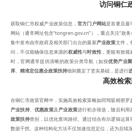
访问铜仁
获取铜仁市权威产业政策信息，
官方门户网站
是首要且最
网站（通常网址包含“tongren.gov.cn”），重点关注
集中发布由市政府及相关部门出台的最新
产业政策
文件，
问，不仅能确保信息来源的
权威性
与
时效性
，更能有效规
时，官网通常提供清晰的政策分类导航（如按
优势产业
库
、
精准定位惠企政策扶持
细则奠定了坚实基础，是进行
高效检索
在铜仁市政策官网中，实施高效检索策略如同驾驭精密罗
产业扶持
、
优惠政策
及
产业政策
进行初步筛选，随后利用
政策扶持
类别，以优化查询路径。通过结合布尔逻辑运算
数据干扰。这种结构化方法不仅加速信息定位，还为后续