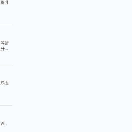
，提升
训等措
型升
市场支
。
建设，