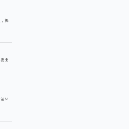
点，揭
，提出
政策的