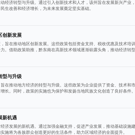
推动经济转型与升级。通过引入创新技术和人才，该州旨在发展新兴产业
力民生改善和经济增长，为未来发展奠定坚实基础。
区创新发展
策，旨在推动地区创新发展。这些政策包括资金支持、税收优惠及技术培
争力。借助政策助推，黔东南在高新技术领域逐渐崭露头角，推动经济转
转型与升级
，旨在推动地方经济的转型与升级。这些政策为企业提供了资金、技术和
济增长。同时，政策的实施也为保护和发扬当地民族文化创造了良好条件
展新机遇
村经济发展的新机遇。通过加强金融支持，促进产业发展，推动基础设施
的实施将为各族群众创造更好的生活条件，助力区域经济的全面提升。